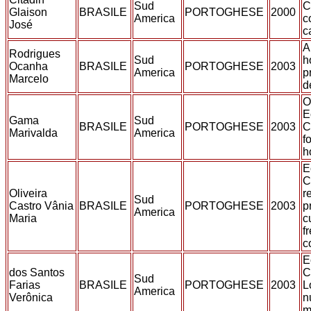
Sud
C
Glaison
BRASILE
PORTOGHESE
2000
America
c
José
c
A
Rodrigues
Sud
h
Ocanha
BRASILE
PORTOGHESE
2003
America
p
Marcelo
d
O
E
Gama
Sud
BRASILE
PORTOGHESE
2003
C
Marivalda
America
f
h
E
C
Oliveira
r
Sud
Castro Vânia
BRASILE
PORTOGHESE
2003
p
America
Maria
c
f
c
E
dos Santos
C
Sud
Farias
BRASILE
PORTOGHESE
2003
L
America
Verônica
n
m