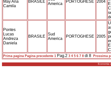
May Ana
BRASILE
PORTOGHESE
2004
America
E
Camila
C
s
d
U
a
Pontes
g
Lucas
Sud
BRASILE
PORTOGHESE
2005
p
Andreza
America
e
Daniela
E
C
Pag.2
di 8
Prima pagina
Pagina precedente
1
3
4
5
6
7
8
Prossima p
Economia d