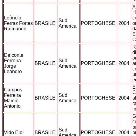
A
H
Leôncio
c
Sud
Ferraz Fortes
BRASILE
PORTOGHESE
2004
o
America
Raimundo
d
E
C
R
d
Delconte
o
Ferreira
Sud
BRASILE
PORTOGHESE
2004
a
Jorge
America
c
Leandro
u
e
E
Campos
C
Ferreira
Sud
BRASILE
PORTOGHESE
2004
a
Marcio
America
r
Antonio
i
G
c
b
Sud
Vido Eloi
BRASILE
PORTOGHESE
2004
p
America