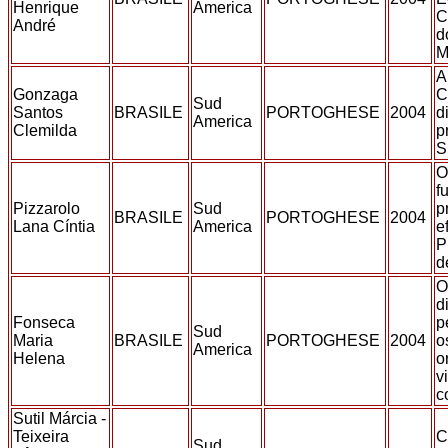
Henrique
America
C
André
d
M
A
Gonzaga
C
Sud
Santos
BRASILE
PORTOGHESE
2004
d
America
Clemilda
p
S
O
f
Pizzarolo
Sud
p
BRASILE
PORTOGHESE
2004
Lana Cíntia
America
e
P
d
O
d
Fonseca
p
Sud
Maria
BRASILE
PORTOGHESE
2004
o
America
Helena
o
v
c
Sutil Márcia -
Teixeira
C
Sud