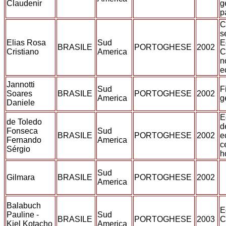
Claudenir
g
p
C
s
Elias Rosa
Sud
E
BRASILE
PORTOGHESE
2002
Cristiano
America
C
n
e
Jannotti
Sud
F
Soares
BRASILE
PORTOGHESE
2002
America
g
Daniele
E
de Toledo
d
Fonseca
Sud
BRASILE
PORTOGHESE
2002
e
Fernando
America
c
Sérgio
h
Sud
Gilmara
BRASILE
PORTOGHESE
2002
America
Balabuch
E
Pauline -
Sud
BRASILE
PORTOGHESE
2003
C
Kiel Kotacho
America