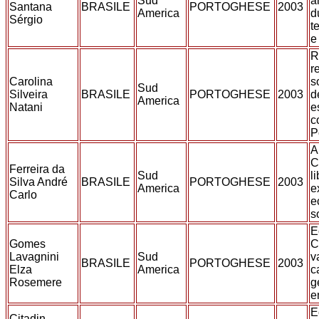
Sud
a
Santana
BRASILE
PORTOGHESE
2003
America
d
Sérgio
t
e
R
r
Carolina
s
Sud
Silveira
BRASILE
PORTOGHESE
2003
d
America
Natani
e
c
P
A
C
Ferreira da
Sud
l
Silva André
BRASILE
PORTOGHESE
2003
America
e
Carlo
e
s
E
Gomes
C
Lavagnini
Sud
v
BRASILE
PORTOGHESE
2003
Elza
America
c
Rosemere
g
e
E
Citadin