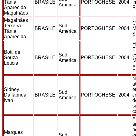
Tânia
BRASILE
PORTOGHESE
2004
I
America
Aparecida
F
Magalhães
Magalhães
C
Teixeira
Sud
BRASILE
PORTOGHESE
2004
M
Tânia
America
S
Aparecida
H
E
Botti de
Sud
e
Souza
BRASILE
PORTOGHESE
2004
America
M
Letícia
V
P
N
a
Sidney
e
Sud
Dallabrida
BRASILE
PORTOGHESE
2004
c
America
Ivan
d
s
c
A
a
n
Marques
Sud
e