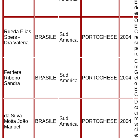
E
d
e
O
E
Rueda Elias
C
Sud
Spers -
BRASILE
PORTOGHESE
2004
r
America
Dra.Valeria
s
p
r
C
m
Ferriera
G
Sud
Ribeiro
BRASILE
PORTOGHESE
2004
é
America
Sandra
o
E
C
D
c
c
da Silva
Sud
m
Motta João
BRASILE
PORTOGHESE
2004
America
s
Manoel
ci
e