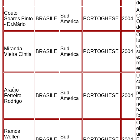
d
A
Couto
Sud
C
Soares Pinto
BRASILE
PORTOGHESE
2004
America
O
- Dr.Mário
d
O
l
c
Miranda
Sud
BRASILE
PORTOGHESE
2004
s
Vieira Cíntia
America
e
m
e
U
c
r
Araújo
Sud
p
Ferreira
BRASILE
PORTOGHESE
2004
America
m
Rodrigo
n
b
f
O
o
Ramos
u
Wellen
Sud
BRASILE
PORTOGHESE
2004
E