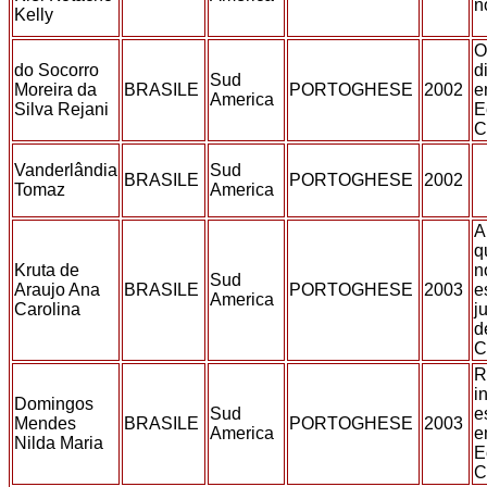
n
Kelly
O
do Socorro
d
Sud
Moreira da
BRASILE
PORTOGHESE
2002
e
America
Silva Rejani
E
C
Vanderlândia
Sud
BRASILE
PORTOGHESE
2002
Tomaz
America
A
q
Kruta de
n
Sud
Araujo Ana
BRASILE
PORTOGHESE
2003
e
America
Carolina
j
d
C
R
i
Domingos
Sud
e
Mendes
BRASILE
PORTOGHESE
2003
America
e
Nilda Maria
E
C