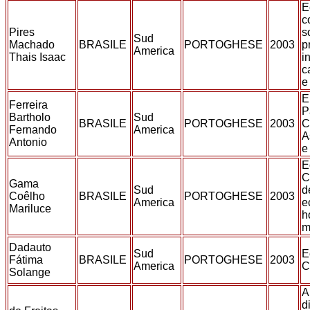
E
c
Pires
s
Sud
Machado
BRASILE
PORTOGHESE
2003
p
America
Thais Isaac
i
c
e
E
Ferreira
P
Bartholo
Sud
BRASILE
PORTOGHESE
2003
C
Fernando
America
A
Antonio
e
E
C
Gama
Sud
d
Coêlho
BRASILE
PORTOGHESE
2003
America
e
Mariluce
h
m
Dadauto
Sud
E
Fátima
BRASILE
PORTOGHESE
2003
America
C
Solange
A
d