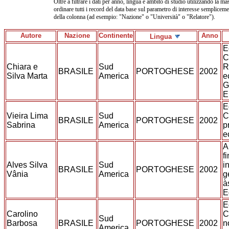
Oltre a filtrare i dati per anno, lingua e ambito di studio utilizzando la mas
ordinare tutti i record del data base sul parametro di interesse sempliceme
della colonna (ad esempio: "Nazione" o "Università" o "Relatore").
Autore
Nazione
Continente
Anno
Lingua
E
C
Chiara e
Sud
R
BRASILE
PORTOGHESE
2002
Silva Marta
America
e
G
E
E
Vieira Lima
Sud
C
BRASILE
PORTOGHESE
2002
Sabrina
America
p
e
A
f
Alves Silva
Sud
i
BRASILE
PORTOGHESE
2002
Vânia
America
g
à
E
E
Carolino
C
Sud
Barbosa
BRASILE
PORTOGHESE
2002
n
America