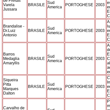
de Freitas
Sud
e
Varela
BRASILE
PORTOGHESE
2003
America
e
Jussara
E
C
A
Brandalise -
l
Sud
Dr.Luiz
BRASILE
PORTOGHESE
2003
e
America
Antonio
E
C
A
d
Barros
E
Sud
Medaglia
BRASILE
PORTOGHESE
2003
C
America
Amaryllis
a
a
e
C
Siqueira
I
Pitta
Sud
BRASILE
PORTOGHESE
2003
e
Marques
America
E
Dalton
C
P
m
Carvalho de