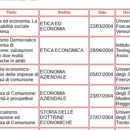
Titolo
Ambito
Data
Uni
ca ed economia. La
Univer
ETICA ED
abilità sociale
22/03/2004
Foscar
ECONOMIA
presa
Venez
ismo Democratico
mia di
Istituto
ne: valutazioni
ETICA ECONOMICA
28/06/2004
Teolog
i due realtà
Assisi
iche in ambi
isi economico-
Univer
ECONOMIA
le delle imprese di
05/07/2004
degli S
AZIENDALE
ia di comunione
Firen
Univer
ia di Comunione:
ECONOMIA
degli S
23/07/2004
ità e prospettive
AZIENDALE
Moden
Reggi
cialismo,
STORIA DELLE
Univer
azione ed
DOTTRINE
27/07/2004
degli S
ia di Comunione
ECONOMICHE
Trent