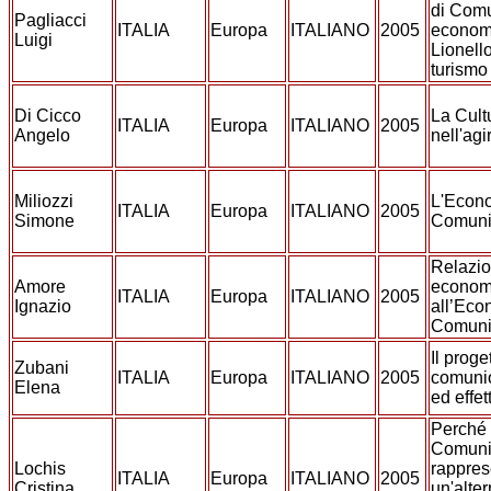
di Comu
Pagliacci
ITALIA
Europa
ITALIANO
2005
economi
Luigi
Lionello
turismo
Di Cicco
La Cult
ITALIA
Europa
ITALIANO
2005
Angelo
nell'ag
Miliozzi
L'Econo
ITALIA
Europa
ITALIANO
2005
Simone
Comun
Relazio
Amore
econom
ITALIA
Europa
ITALIANO
2005
Ignazio
all’Eco
Comun
Il prog
Zubani
ITALIA
Europa
ITALIANO
2005
comunio
Elena
ed effett
Perché 
Comuni
Lochis
rappres
ITALIA
Europa
ITALIANO
2005
Cristina
un'alter