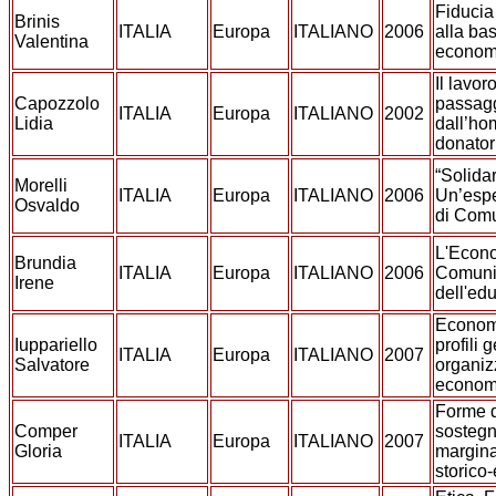
Fiducia
Brinis
ITALIA
Europa
ITALIANO
2006
alla ba
Valentina
economi
Il lavo
Capozzolo
passag
ITALIA
Europa
ITALIANO
2002
Lidia
dall’ho
donator
“Solida
Morelli
ITALIA
Europa
ITALIANO
2006
Un’esp
Osvaldo
di Com
L'Econo
Brundia
ITALIA
Europa
ITALIANO
2006
Comunio
Irene
dell'ed
Econom
Iuppariello
profili g
ITALIA
Europa
ITALIANO
2007
Salvatore
organiz
econom
Forme d
Comper
sostegn
ITALIA
Europa
ITALIANO
2007
Gloria
margina
storico