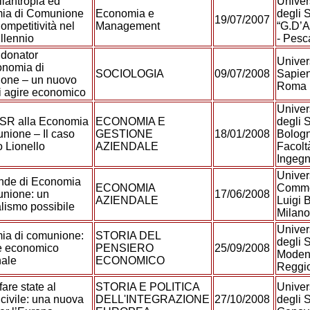
ilantropia ed
Univer
ia di Comunione
Economia e
degli 
19/07/2007
ompetitività nel
Management
“G.D’A
illennio
- Pesc
donator
Univer
onomia di
SOCIOLOGIA
09/07/2008
Sapien
one – un nuovo
Roma
 agire economico
Univer
CSR alla Economia
ECONOMIA E
degli S
nione – Il caso
GESTIONE
18/01/2008
Bologn
o Lionello
AZIENDALE
Facolt
Ingegn
Univer
nde di Economia
ECONOMIA
Comme
unione: un
17/06/2008
AZIENDALE
Luigi 
lismo possibile
Milan
Univer
ia di comunione:
STORIA DEL
degli S
e economico
PENSIERO
25/09/2008
Moden
nale
ECONOMICO
Reggi
are state al
STORIA E POLITICA
Univer
 civile: una nuova
DELL'INTEGRAZIONE
27/10/2008
degli S