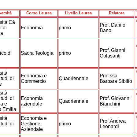
versità
Corso Laurea
Livello Laurea
Relatore
sità Cà
Prof. Danilo
i di
Economia
primo
Bano
ia
Prof. Gianni
ico di
Sacra Teologia
primo
Colasanti
sità
Economia e
Prof.ssa
tudi di
Quadriennale
Commercio
Barbara Sibilio
ze
sità
tudi di
Economia
Prof. Giovanni
Quadriennale
a e
aziendale
Bianchini
o Emilia
sità
Economia e
Prof.Andrea
tudi di
Gestione
primo
Leonardi
o
Aziendale