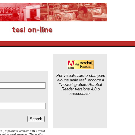
Per visualizzare e stampare
alcune delle tesi, occorre il
"viewer" gratuito Acrobat
Reader versione 4.0 o
successive
o , e' possibile ordinare tutti i record
lla colonna (ad esempio: "Nazione" o