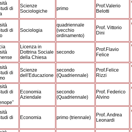
sità
Scienze
Prof.Valerio
tudi di
primo
Sociologiche
Belotti
va
sità
quadriennale
Prof. Vittorio
tudi di
Sociologia
(vecchio
Dini
no
ordinamento)
cia
Licenza in
Prof.Flavio
sità
Dottrina Sociale
secondo
Felice
anense
della Chiesa
sità
Scienze
secondo
Prof.Felice
tudi di
dell'Educazione
(Quadriennale)
Rizzi
amo
sità
tudi di
Economia
secondo
Prof. Federico
Aziendale
(Quadriennale)
Alvino
henope"
sità
Prof. Andrea
tudi di
Economia
primo (triennale)
Leonardi
o