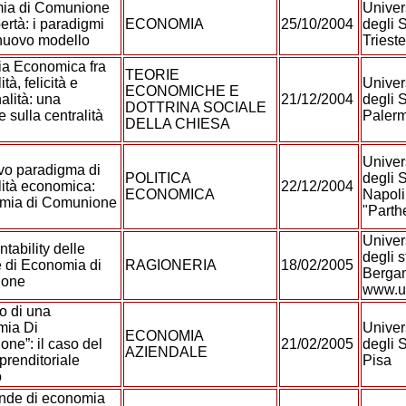
ia di Comunione
Univer
bertà: i paradigmi
ECONOMIA
25/10/2004
degli S
nuovo modello
Triest
ia Economica fra
TEORIE
ità, felicità e
Univer
ECONOMICHE E
alità: una
21/12/2004
degli S
DOTTRINA SOCIALE
 sulla centralità
Paler
DELLA CHIESA
Univer
vo paradigma di
POLITICA
degli S
lità economica:
22/12/2004
ECONOMICA
Napoli
omia di Comunione
"Part
Univer
tability delle
degli s
 di Economia di
RAGIONERIA
18/02/2005
Berga
ione
www.un
o di una
mia Di
Univer
ECONOMIA
ne”: il caso del
21/02/2005
degli S
AZIENDALE
prenditoriale
Pisa
o
nde di economia