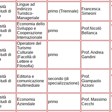
Lingue ad
sità
indirizzo
Francesca
tudi di
primo (Triennale)
Turistico-
Simeoni
a
Manageriale
Economia dello
sità
Sviluppo e
Prof.Nicolò
tudi di
primo
Cooperazione
Bellanca
ze
Internazionale
Operatore del
Turismo
sità
Culturale
Prof. Andrea
tudi di
primo
(Facoltà di
Gandini
a
Lettere e
Filosofia)
sità
Editoria e
Prof.
secondo (di
tudi di
comunicazione
Giampaolo
specializzazione)
multimediale
Azzoni
sità
Economia
Prof. Massimo
tudi di
primo
Aziendale
Cecchi
ze