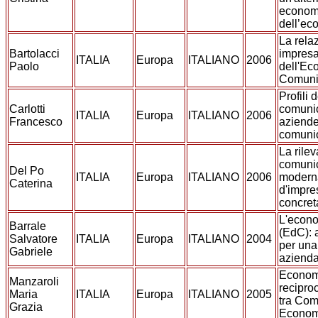
econom
dell’ec
La relaz
Bartolacci
impresa
ITALIA
Europa
ITALIANO
2006
Paolo
dell'Ec
Comun
Profili 
Carlotti
comunic
ITALIA
Europa
ITALIANO
2006
Francesco
aziende
comuni
La rile
comuni
Del Po
ITALIA
Europa
ITALIANO
2006
modern
Caterina
d'impre
concret
L'econ
Barrale
(EdC): 
Salvatore
ITALIA
Europa
ITALIANO
2004
per una
Gabriele
azienda
Econom
Manzaroli
reciproc
Maria
ITALIA
Europa
ITALIANO
2005
tra Co
Grazia
Econom