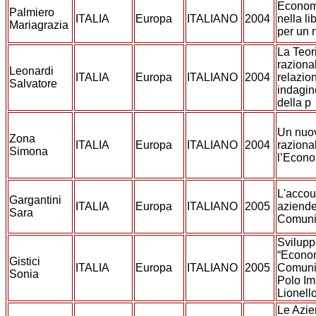
Econom
Palmiero
ITALIA
Europa
ITALIANO
2004
nella li
Mariagrazia
per un 
La Teor
razional
Leonardi
ITALIA
Europa
ITALIANO
2004
relazion
Salvatore
indagine
della p
Un nuo
Zona
ITALIA
Europa
ITALIANO
2004
raziona
Simona
l’Econ
L'accoun
Gargantini
ITALIA
Europa
ITALIANO
2005
aziende
Sara
Comun
Svilupp
“Econo
Gistici
ITALIA
Europa
ITALIANO
2005
Comunio
Sonia
Polo Im
Lionell
Le Azie