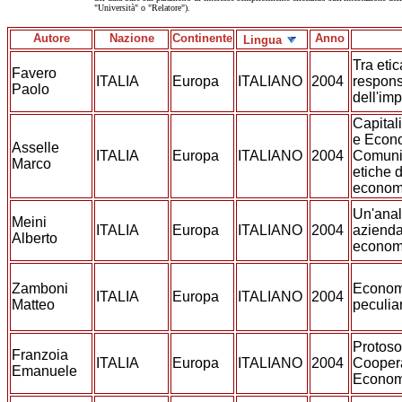
"Università" o "Relatore").
Autore
Nazione
Continente
Anno
Lingua
Tra eti
Favero
ITALIA
Europa
ITALIANO
2004
respons
Paolo
dell'im
Capital
e Econo
Asselle
ITALIA
Europa
ITALIANO
2004
Comunio
Marco
etiche d
econom
Un'anal
Meini
ITALIA
Europa
ITALIANO
2004
azienda
Alberto
econom
Zamboni
Econom
ITALIA
Europa
ITALIANO
2004
Matteo
peculiar
Protoso
Franzoia
ITALIA
Europa
ITALIANO
2004
Cooper
Emanuele
Econom