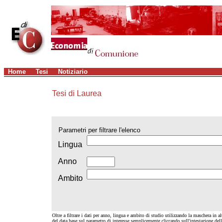
Home
Tesi
Notiziario
Tesi di Laurea
Parametri per filtrare l'elenco
Lingua
Anno
Ambito
Oltre a filtrare i dati per anno, lingua e ambito di studio utilizzando la maschera in alt
del data base sul parametro di interesse semplicemente cliccando sull'intestazione de