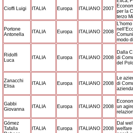
Etica, F
Econom
Cioffi Luigi
ITALIA
Europa
ITALIANO
2007
per la C
terzo M
L’homo 
Portone
nell’Ec
ITALIA
Europa
ITALIANO
2008
Antonella
Comuni
modo di
Dalla 
Ridolfi
ITALIA
Europa
ITALIANO
2008
di Comu
Luca
del Pol
Le azie
Zanacchi
ITALIA
Europa
ITALIANO
2008
di Com
Elisa
azienda
Econom
Gabbi
ITALIA
Europa
ITALIANO
2008
un agir
Giovanna
relazio
Gómez
Dal welf
Tafalla
ITALIA
Europa
ITALIANO
2008
welfare