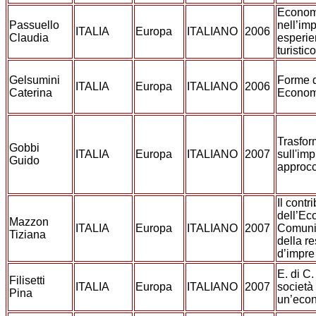
Econom
Passuello
nell’im
ITALIA
Europa
ITALIANO
2006
Claudia
esperie
turistico
Gelsumini
Forme d
ITALIA
Europa
ITALIANO
2006
Caterina
Econom
Trasfor
Gobbi
ITALIA
Europa
ITALIANO
2007
sull'im
Guido
approcc
Il contr
dell’Ec
Mazzon
ITALIA
Europa
ITALIANO
2007
Comunio
Tiziana
della r
d’impre
E. di C.
Filisetti
ITALIA
Europa
ITALIANO
2007
società 
Pina
un’econ