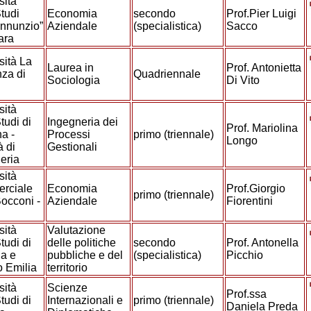
sità
Studi
Economia
secondo
Prof.Pier Luigi
nnunzio”
Aziendale
(specialistica)
Sacco
ara
sità La
Laurea in
Prof. Antonietta
za di
Quadriennale
Sociologia
Di Vito
sità
tudi di
Ingegneria dei
Prof. Mariolina
a -
Processi
primo (triennale)
Longo
à di
Gestionali
eria
sità
rciale
Economia
Prof.Giorgio
primo (triennale)
Bocconi -
Aziendale
Fiorentini
o
sità
Valutazione
tudi di
delle politiche
secondo
Prof. Antonella
a e
pubbliche e del
(specialistica)
Picchio
o Emilia
territorio
sità
Scienze
Prof.ssa
tudi di
Internazionali e
primo (triennale)
Daniela Preda