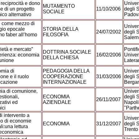
 reciprocità e dono
Univer
MUTAMENTO
se di un progetto
11/10/2006
degli S
SOCIALE
co alternativo
Pado
ro come mezzo di
Univer
gio epocale
STORIA DELLA
24/07/2002
degli S
mo faber all’homo
FILOSOFIA
Saler
rietà e mercato”
Pontifi
DOTTRINA SOCIALE
erienza: economia
16/02/2006
Univer
DELLA CHIESA
unione
Later
mia di
PEDAGOGIA DELLA
Univer
ne e il ruolo
COOPERAZIONE
31/03/2006
degli S
ucazione
INTERNAZIONALE
Berg
ia di comunione,
Univer
estionali,
ECONOMIA
degli S
26/11/2007
zativi ed
AZIENDALE
Napoli
ici
"Part
i intervento a
Univer
o di economie
ECONOMIA
31/12/2007
degli S
li:una lettura
Trent
-economica