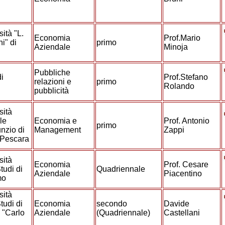
o
ità "L.
Economia
Prof.Mario
i" di
primo
Aziendale
Minoja
o
Pubbliche
i
Prof.Stefano
relazioni e
primo
o
Rolando
pubblicità
sità
le
Economia e
Prof. Antonio
primo
nzio di
Management
Zappi
-Pescara
sità
Economia
Prof. Cesare
tudi di
Quadriennale
Aziendale
Piacentino
mo
sità
tudi di
Economia
secondo
Davide
 "Carlo
Aziendale
(Quadriennale)
Castellani