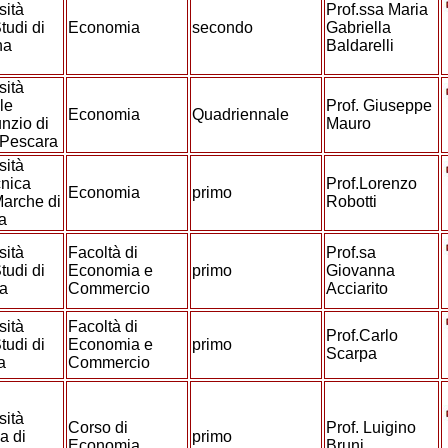
sità
Prof.ssa Maria
tudi di
Economia
secondo
Gabriella
na
Baldarelli
sità
le
Prof. Giuseppe
Economia
Quadriennale
nzio di
Mauro
-Pescara
sità
cnica
Prof.Lorenzo
Economia
primo
Marche di
Robotti
na
sità
Facoltà di
Prof.sa
tudi di
Economia e
primo
Giovanna
ia
Commercio
Acciarito
sità
Facoltà di
Prof.Carlo
tudi di
Economia e
primo
Scarpa
ia
Commercio
sità
Corso di
Prof. Luigino
a di
primo
Economia
Bruni