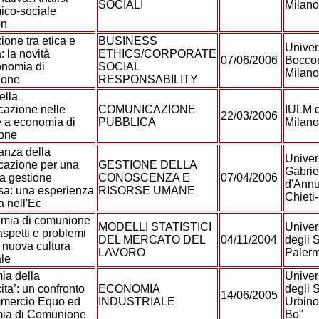
SOCIALI
Milan
ico-sociale
on
ione tra etica e
BUSINESS
Univers
: la novità
ETHICS/CORPORATE
07/06/2006
Boccon
onomia di
SOCIAL
Milan
ione
RESPONSABILITY
della
azione nelle
COMUNICAZIONE
IULM d
22/03/2006
 a economia di
PUBBLICA
Milan
one
vanza della
Univer
cazione per una
GESTIONE DELLA
Gabrie
a gestione
CONOSCENZA E
07/04/2006
d'Annu
sa: una esperienza
RISORSE UMANE
Chieti
a nell'Ec
omia di comunione
MODELLI STATISTICI
Univer
aspetti e problemi
DEL MERCATO DEL
04/11/2004
degli S
 nuova cultura
LAVORO
Paler
le
ia della
Univer
ita’: un confronto
ECONOMIA
degli S
14/06/2005
mmercio Equo ed
INDUSTRIALE
Urbino
ia di Comunione
Bo"