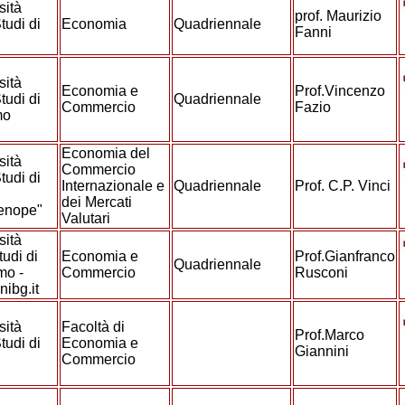
sità
prof. Maurizio
tudi di
Economia
Quadriennale
Fanni
e
sità
Economia e
Prof.Vincenzo
tudi di
Quadriennale
Commercio
Fazio
mo
Economia del
sità
Commercio
tudi di
Internazionale e
Quadriennale
Prof. C.P. Vinci
dei Mercati
henope"
Valutari
sità
tudi di
Economia e
Prof.Gianfranco
Quadriennale
mo -
Commercio
Rusconi
ibg.it
sità
Facoltà di
Prof.Marco
tudi di
Economia e
Giannini
Commercio