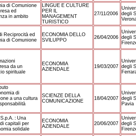
ia di Comunione
LINGUE E CULTURE
Univer
presa ed
PER IL
27/11/2006
degli S
nza in ambito
MANAGEMENT
Veron
TURISTICO
Univer
i Reciprocità ed
ECONOMIA DELLO
26/04/2006
degli S
ia di Comunione
SVILUPPO
Firen
mazioni
Univer
ECONOMIA
presa da un
19/03/2007
degli S
AZIENDALE
io spirituale
Ferrar
ibuto
onomia di
Univer
SCIENZE DELLA
ne a una cultura
18/04/2007
degli S
COMUNICAZIONE
esponsabilità
Pavia
 S.p.A. : Una
Univer
ECONOMIA
di capitali per
20/06/2007
degli S
AZIENDALE
omia solidale
Firen