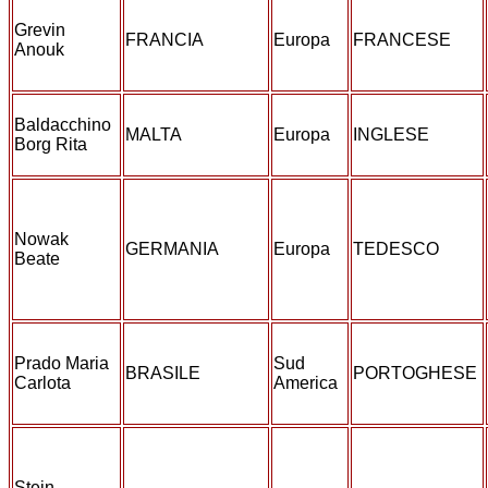
Grevin
FRANCIA
Europa
FRANCESE
Anouk
Baldacchino
MALTA
Europa
INGLESE
Borg Rita
Nowak
GERMANIA
Europa
TEDESCO
Beate
Prado Maria
Sud
BRASILE
PORTOGHESE
Carlota
America
Stein