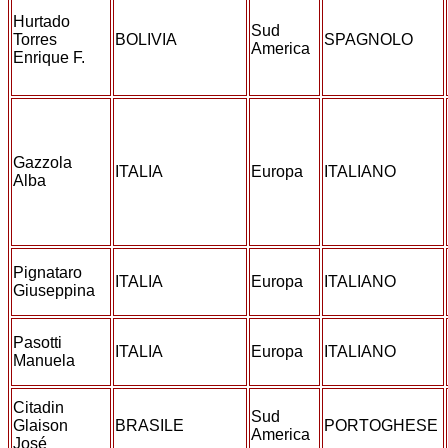
Hurtado
Sud
Torres
BOLIVIA
SPAGNOLO
America
Enrique F.
Gazzola
ITALIA
Europa
ITALIANO
Alba
Pignataro
ITALIA
Europa
ITALIANO
Giuseppina
Pasotti
ITALIA
Europa
ITALIANO
Manuela
Citadin
Sud
Glaison
BRASILE
PORTOGHESE
America
José