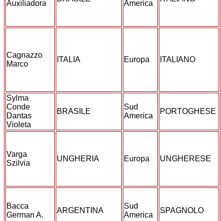
Auxiliadora
America
Cagnazzo
ITALIA
Europa
ITALIANO
Marco
Sylma
Conde
Sud
BRASILE
PORTOGHESE
Dantas
America
Violeta
Varga
UNGHERIA
Europa
UNGHERESE
Szilvia
Bacca
Sud
ARGENTINA
SPAGNOLO
German A.
America