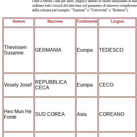
Oltre a filtrare i dati per anno, lingua e ambito di studio utilizzando la mas
ordinare tutti i record del data base sul parametro di interesse sempliceme
della colonna (ad esempio: "Nazione" o "Università" o "Relatore").
Autore
Nazione
Continente
Lingua
Thevissen
GERMANIA
Europa
TEDESCO
Susanne
REPUBBLICA
Vesely Josef
Europa
CECO
CECA
Heo Mun He
SUD COREA
Asia
COREANO
Fonte