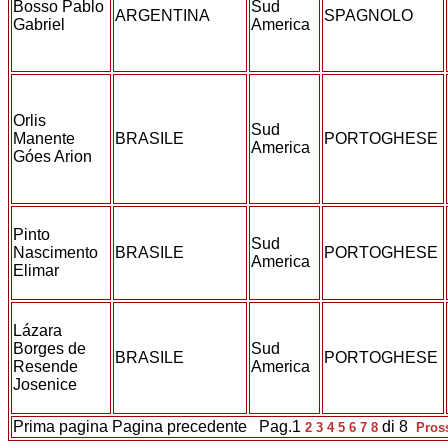
Bosso Pablo
Sud
ARGENTINA
SPAGNOLO
Gabriel
America
Orlis
Sud
Manente
BRASILE
PORTOGHESE
America
Góes Arion
Pinto
Sud
Nascimento
BRASILE
PORTOGHESE
America
Elimar
Lázara
Borges de
Sud
BRASILE
PORTOGHESE
Resende
America
Josenice
Prima pagina
Pagina precedente
Pag.1
di 8
2
3
4
5
6
7
8
Pros