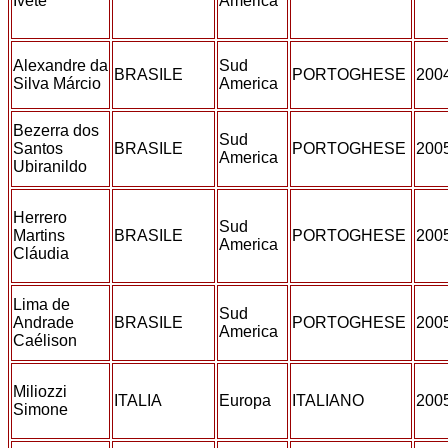
Ivete
America
Alexandre da
Sud
BRASILE
PORTOGHESE
200
Silva Márcio
America
Bezerra dos
Sud
Santos
BRASILE
PORTOGHESE
200
America
Ubiranildo
Herrero
Sud
Martins
BRASILE
PORTOGHESE
200
America
Cláudia
Lima de
Sud
Andrade
BRASILE
PORTOGHESE
200
America
Caélison
Miliozzi
ITALIA
Europa
ITALIANO
200
Simone