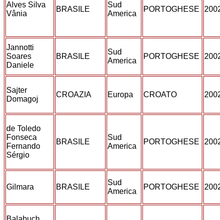
Alves Silva
Sud
BRASILE
PORTOGHESE
200
Vânia
America
Jannotti
Sud
Soares
BRASILE
PORTOGHESE
200
America
Daniele
Sajter
CROAZIA
Europa
CROATO
200
Domagoj
de Toledo
Fonseca
Sud
BRASILE
PORTOGHESE
200
Fernando
America
Sérgio
Sud
Gilmara
BRASILE
PORTOGHESE
200
America
Balabuch