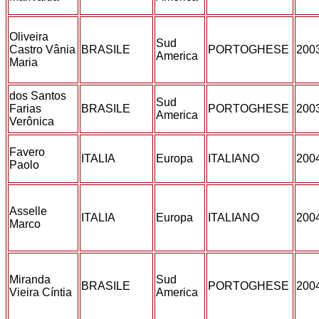
Oliveira
Sud
Castro Vânia
BRASILE
PORTOGHESE
200
America
Maria
dos Santos
Sud
Farias
BRASILE
PORTOGHESE
200
America
Verônica
Favero
ITALIA
Europa
ITALIANO
200
Paolo
Asselle
ITALIA
Europa
ITALIANO
200
Marco
Miranda
Sud
BRASILE
PORTOGHESE
200
Vieira Cíntia
America