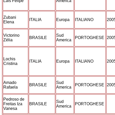
Laís Felipe
America
Zubani
ITALIA
Europa
ITALIANO
200
Elena
Victorino
Sud
BRASILE
PORTOGHESE
200
Zélia
America
Lochis
ITALIA
Europa
ITALIANO
200
Cristina
Amado
Sud
BRASILE
PORTOGHESE
200
Rafaela
America
Pedroso de
Sud
Freitas Iza
BRASILE
PORTOGHESE
America
Vanesa