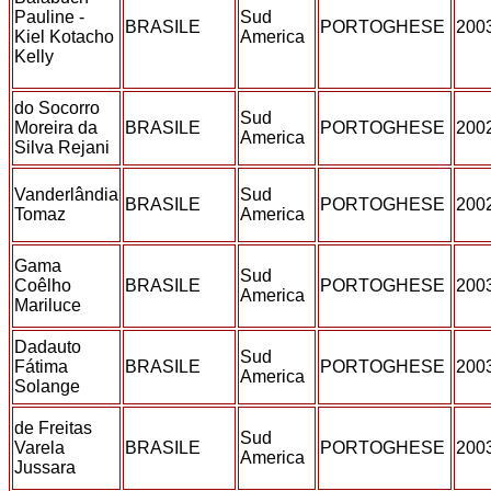
Pauline -
Sud
BRASILE
PORTOGHESE
200
Kiel Kotacho
America
Kelly
do Socorro
Sud
Moreira da
BRASILE
PORTOGHESE
200
America
Silva Rejani
Vanderlândia
Sud
BRASILE
PORTOGHESE
200
Tomaz
America
Gama
Sud
Coêlho
BRASILE
PORTOGHESE
200
America
Mariluce
Dadauto
Sud
Fátima
BRASILE
PORTOGHESE
200
America
Solange
de Freitas
Sud
Varela
BRASILE
PORTOGHESE
200
America
Jussara