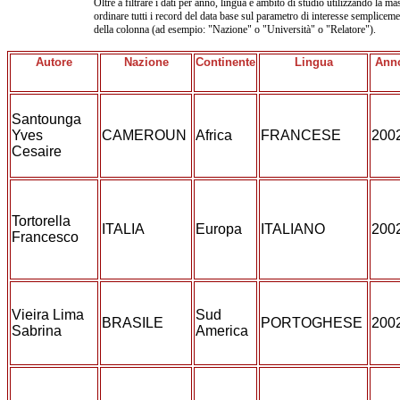
Oltre a filtrare i dati per anno, lingua e ambito di studio utilizzando la mas
ordinare tutti i record del data base sul parametro di interesse sempliceme
della colonna (ad esempio: "Nazione" o "Università" o "Relatore").
Autore
Nazione
Continente
Lingua
Ann
Santounga
Yves
CAMEROUN
Africa
FRANCESE
200
Cesaire
Tortorella
ITALIA
Europa
ITALIANO
200
Francesco
Vieira Lima
Sud
BRASILE
PORTOGHESE
200
Sabrina
America