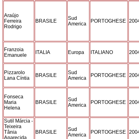
Araújo
Sud
Ferreira
BRASILE
PORTOGHESE
200
America
Rodrigo
Franzoia
ITALIA
Europa
ITALIANO
200
Emanuele
Pizzarolo
Sud
BRASILE
PORTOGHESE
200
Lana Cíntia
America
Fonseca
Sud
Maria
BRASILE
PORTOGHESE
200
America
Helena
Sutil Márcia -
Teixeira
Sud
Tânia
BRASILE
PORTOGHESE
200
America
Aparecida