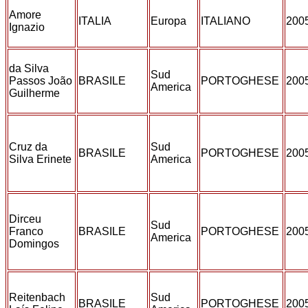
Amore
ITALIA
Europa
ITALIANO
200
Ignazio
da Silva
Sud
Passos João
BRASILE
PORTOGHESE
200
America
Guilherme
Cruz da
Sud
BRASILE
PORTOGHESE
200
Silva Erinete
America
Dirceu
Sud
Franco
BRASILE
PORTOGHESE
200
America
Domingos
Reitenbach
Sud
BRASILE
PORTOGHESE
200