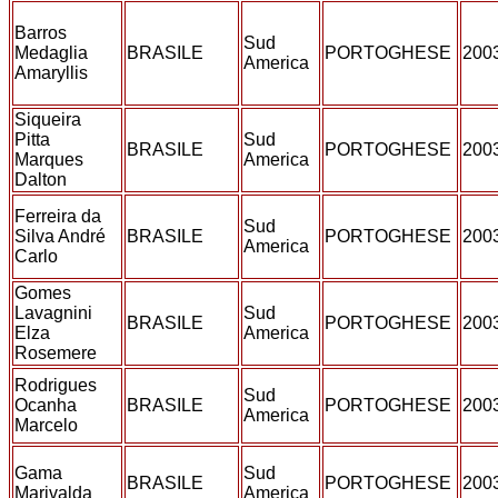
Barros
Sud
Medaglia
BRASILE
PORTOGHESE
200
America
Amaryllis
Siqueira
Pitta
Sud
BRASILE
PORTOGHESE
200
Marques
America
Dalton
Ferreira da
Sud
Silva André
BRASILE
PORTOGHESE
200
America
Carlo
Gomes
Lavagnini
Sud
BRASILE
PORTOGHESE
200
Elza
America
Rosemere
Rodrigues
Sud
Ocanha
BRASILE
PORTOGHESE
200
America
Marcelo
Gama
Sud
BRASILE
PORTOGHESE
200
Marivalda
America