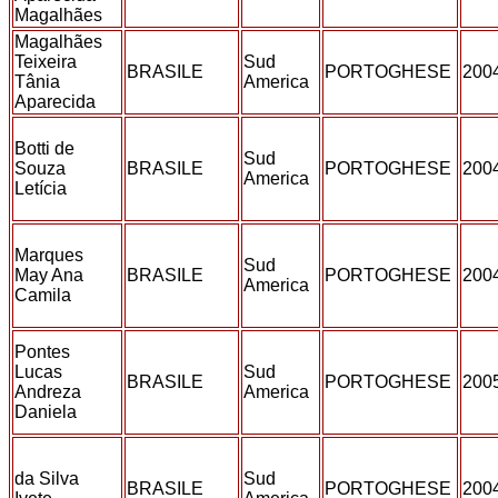
Magalhães
Magalhães
Teixeira
Sud
BRASILE
PORTOGHESE
200
Tânia
America
Aparecida
Botti de
Sud
Souza
BRASILE
PORTOGHESE
200
America
Letícia
Marques
Sud
May Ana
BRASILE
PORTOGHESE
200
America
Camila
Pontes
Lucas
Sud
BRASILE
PORTOGHESE
200
Andreza
America
Daniela
da Silva
Sud
BRASILE
PORTOGHESE
200