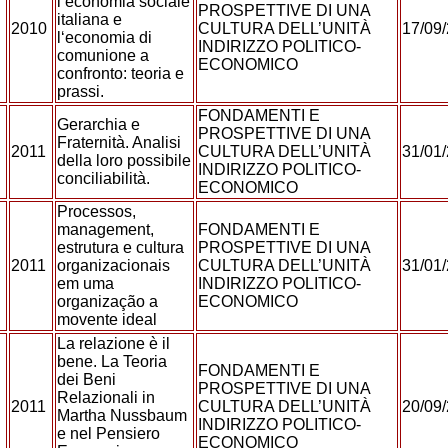
l‘economia sociale
PROSPETTIVE DI UNA
italiana e
2010
CULTURA DELL’UNITÀ
17/09
l‘economia di
INDIRIZZO POLITICO-
comunione a
ECONOMICO
confronto: teoria e
prassi.
FONDAMENTI E
Gerarchia e
PROSPETTIVE DI UNA
Fraternità. Analisi
2011
CULTURA DELL’UNITÀ
31/01
della loro possibile
INDIRIZZO POLITICO-
conciliabilità.
ECONOMICO
Processos,
management,
FONDAMENTI E
estrutura e cultura
PROSPETTIVE DI UNA
E
2011
organizacionais
CULTURA DELL’UNITÀ
31/01
em uma
INDIRIZZO POLITICO-
organização a
ECONOMICO
movente ideal
La relazione è il
bene. La Teoria
FONDAMENTI E
dei Beni
PROSPETTIVE DI UNA
Relazionali in
2011
CULTURA DELL’UNITÀ
20/09
Martha Nussbaum
INDIRIZZO POLITICO-
e nel Pensiero
ECONOMICO