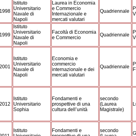
Istituto
Laurea in Economia
Universitario
e Commercio
P
/1998
Quadriennale
Navale di
Internazionale e
V
Napoli
mercati valutari
Istituto
Universitario
Facoltà di Economia
P
/1999
Quadriennale
Navale di
e Commercio
V
Napoli
Istituto
Economia e
Universitario
commercio
P
/2001
Quadriennale
Navale di
internazionale e dei
F
Napoli
mercati valutari
Istituto
Fondamenti e
secondo
/2012
Universitario
prospettive di una
(Laurea
L
Sophia
cultura dell’unità
Magistrale)
Istituto
Fondamenti e
secondo
G
/2011
Universitario
prospettive di una
(Laurea