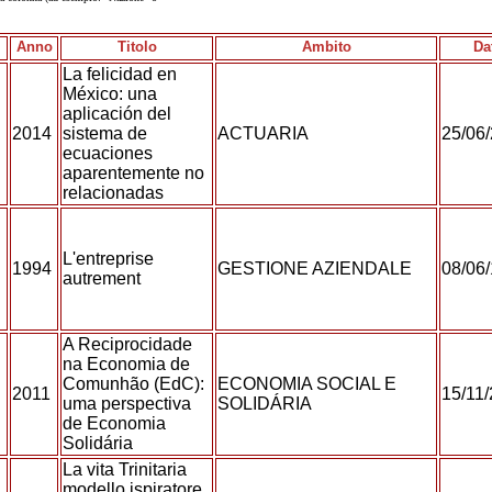
Anno
Titolo
Ambito
Da
La felicidad en
México: una
aplicación del
2014
sistema de
ACTUARIA
25/06
ecuaciones
aparentemente no
relacionadas
L'entreprise
1994
GESTIONE AZIENDALE
08/06
autrement
A Reciprocidade
na Economia de
Comunhão (EdC):
ECONOMIA SOCIAL E
E
2011
15/11
uma perspectiva
SOLIDÁRIA
de Economia
Solidária
La vita Trinitaria
modello ispiratore