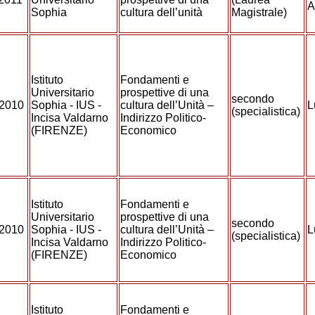
A
Sophia
cultura dell’unità
Magistrale)
Istituto
Fondamenti e
Universitario
prospettive di una
secondo
/2010
Sophia - IUS -
cultura dell’Unità –
L
(specialistica)
Incisa Valdarno
Indirizzo Politico-
(FIRENZE)
Economico
Istituto
Fondamenti e
Universitario
prospettive di una
secondo
/2010
Sophia - IUS -
cultura dell’Unità –
L
(specialistica)
Incisa Valdarno
Indirizzo Politico-
(FIRENZE)
Economico
Istituto
Fondamenti e