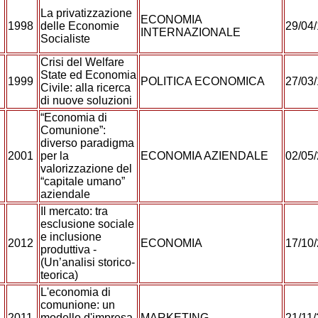
La privatizzazione
ECONOMIA
1998
delle Economie
29/04
INTERNAZIONALE
Socialiste
Crisi del Welfare
State ed Economia
1999
POLITICA ECONOMICA
27/03
Civile: alla ricerca
di nuove soluzioni
“Economia di
Comunione”:
diverso paradigma
2001
per la
ECONOMIA AZIENDALE
02/05
valorizzazione del
“capitale umano”
aziendale
Il mercato: tra
esclusione sociale
e inclusione
2012
ECONOMIA
17/10
produttiva -
(Un’analisi storico-
teorica)
L'economia di
comunione: un
2011
modello d'impresa
MARKETING
21/11