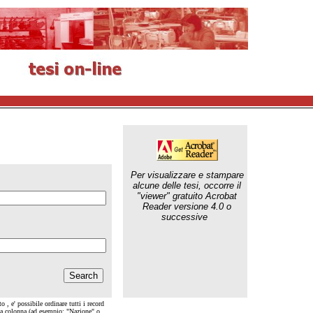
Per visualizzare e stampare
alcune delle tesi, occorre il
"viewer" gratuito Acrobat
Reader versione 4.0 o
successive
o , e' possibile ordinare tutti i record
lla colonna (ad esempio: "Nazione" o