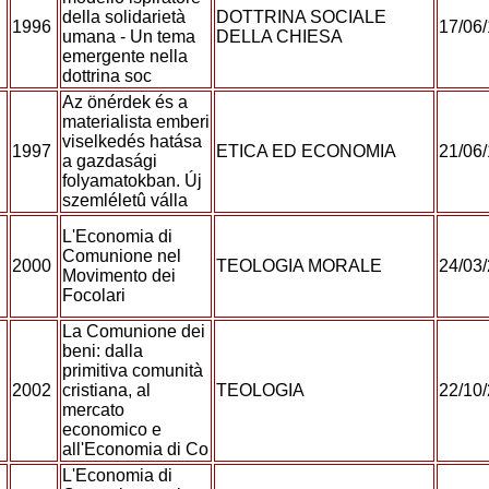
della solidarietà
DOTTRINA SOCIALE
1996
17/06
umana - Un tema
DELLA CHIESA
emergente nella
dottrina soc
Az önérdek és a
materialista emberi
viselkedés hatása
1997
ETICA ED ECONOMIA
21/06
a gazdasági
folyamatokban. Új
szemléletû válla
L'Economia di
Comunione nel
2000
TEOLOGIA MORALE
24/03
Movimento dei
Focolari
La Comunione dei
beni: dalla
primitiva comunità
2002
cristiana, al
TEOLOGIA
22/10
mercato
economico e
all'Economia di Co
L'Economia di