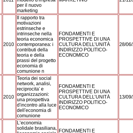
per il nuovo
marketing
Il rapporto tra
motivazioni
estrinseche e
intrinseche nella
FONDAMENTI E
teoria economica
PROSPETTIVE DI UNA
E
2010
contemporanea: i
CULTURA DELL’UNITÀ
28/06
contributi della
INDIRIZZO POLITICO-
teoria e della
ECONOMICO
prassi del progetto
economia di
comunione n
Teoria dei social
network, analisi,
FONDAMENTI E
reciprocita' e
PROSPETTIVE DI UNA
organizzazioni:
2010
CULTURA DELL’UNITÀ
13/09
una prospettiva
INDIRIZZO POLITICO-
d'incontro alla luce
ECONOMICO
dell'economia di
comunione
L‘economia
solidale brasiliana,
FONDAMENTI E