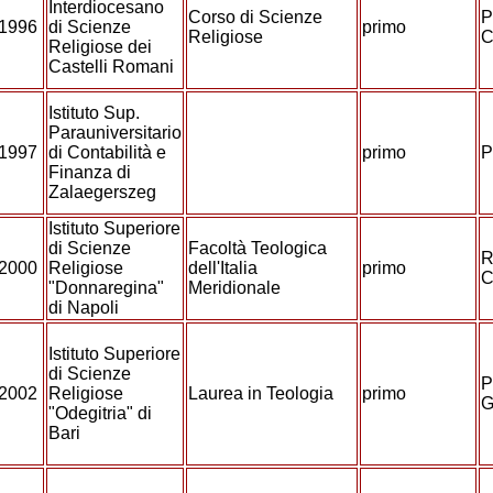
Interdiocesano
Corso di Scienze
P
/1996
di Scienze
primo
Religiose
C
Religiose dei
Castelli Romani
Istituto Sup.
Parauniversitario
/1997
di Contabilità e
primo
P
Finanza di
Zalaegerszeg
Istituto Superiore
di Scienze
Facoltà Teologica
R
/2000
Religiose
dell'Italia
primo
C
"Donnaregina"
Meridionale
di Napoli
Istituto Superiore
di Scienze
P
/2002
Religiose
Laurea in Teologia
primo
G
"Odegitria" di
Bari