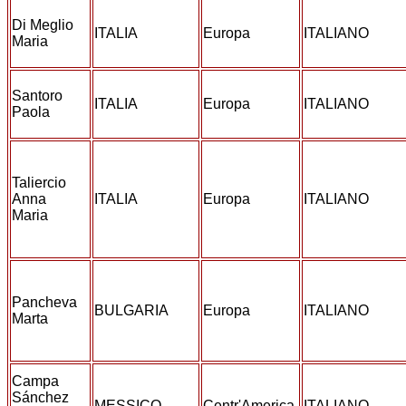
Di Meglio
ITALIA
Europa
ITALIANO
Maria
Santoro
ITALIA
Europa
ITALIANO
Paola
Taliercio
Anna
ITALIA
Europa
ITALIANO
Maria
Pancheva
BULGARIA
Europa
ITALIANO
Marta
Campa
Sánchez
MESSICO
Centr'America
ITALIANO