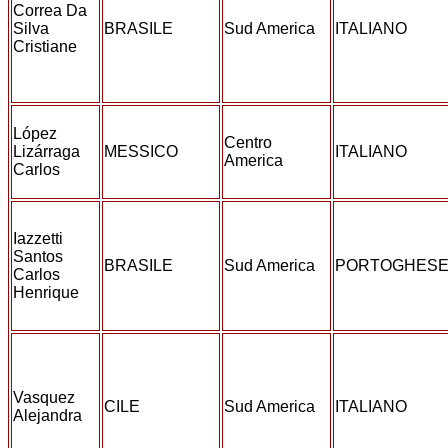
Correa Da
Silva
BRASILE
Sud America
ITALIANO
Cristiane
López
Centro
Lizárraga
MESSICO
ITALIANO
America
Carlos
Iazzetti
Santos
BRASILE
Sud America
PORTOGHES
Carlos
Henrique
Vasquez
CILE
Sud America
ITALIANO
Alejandra