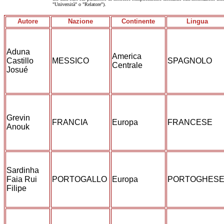
"Università" o "Relatore").
Autore
Nazione
Continente
Lingua
Aduna
America
Castillo
MESSICO
SPAGNOLO
Centrale
Josué
Grevin
FRANCIA
Europa
FRANCESE
Anouk
Sardinha
Faia Rui
PORTOGALLO
Europa
PORTOGHES
Filipe