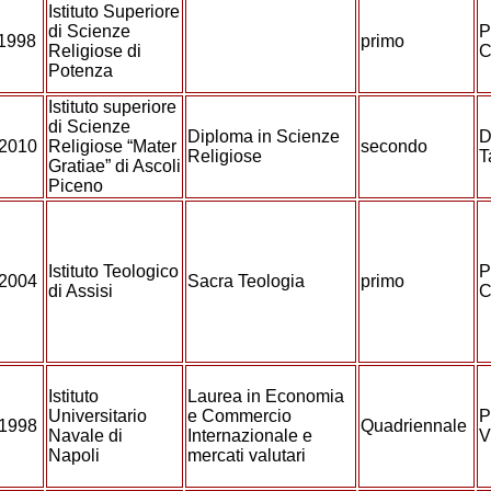
Istituto Superiore
di Scienze
P
/1998
primo
Religiose di
C
Potenza
Istituto superiore
di Scienze
Diploma in Scienze
D
/2010
Religiose “Mater
secondo
Religiose
T
Gratiae” di Ascoli
Piceno
Istituto Teologico
P
/2004
Sacra Teologia
primo
di Assisi
C
Istituto
Laurea in Economia
Universitario
e Commercio
P
/1998
Quadriennale
Navale di
Internazionale e
V
Napoli
mercati valutari