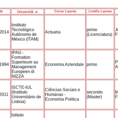
ta
Corso Laurea
Livello Laurea
Università
Instituto
Tecnológico
primo
J
/2014
Actuaria
Autónomo de
(Licenciatura)
F
México (ITAM)
IPAG -
Formation
Superieure au
P
/1994
Economia Aziendale
primo
Management
A
Europeen di
NIZZA
ISCTE-IUL
Ciências Sociais e
(Instituto
secondo
M
/2011
Humanas -
Universitário de
(Master)
F
Economia Politica
Lisboa)
Istituto