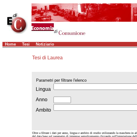
Home
Tesi
Notiziario
Tesi di Laurea
Parametri per filtrare l'elenco
Lingua
Anno
Ambito
Oltre a filtrare i dati per anno, lingua e ambito di studio utilizzando la maschera in alt
del data base sul parametro di interesse semplicemente cliccando sull'intestazione de