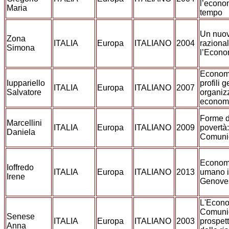
l’econo
Maria
tempo
Un nuov
Zona
ITALIA
Europa
ITALIANO
2004
raziona
Simona
l’Econo
Economi
Iuppariello
profili g
ITALIA
Europa
ITALIANO
2007
Salvatore
organizz
economi
Forme di
Marcellini
ITALIA
Europa
ITALIANO
2009
povertà
Daniela
Comunio
Economi
Ioffredo
ITALIA
Europa
ITALIANO
2013
umano i
Irene
Genoves
L'Econo
Comuni
Senese
ITALIA
Europa
ITALIANO
2003
prospett
Anna