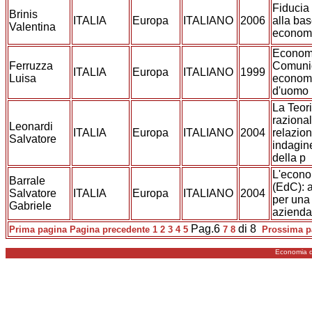
Fiducia 
Brinis
ITALIA
Europa
ITALIANO
2006
alla bas
Valentina
economi
Economi
Ferruzza
Comunio
ITALIA
Europa
ITALIANO
1999
Luisa
economi
d'uomo
La Teor
razionali
Leonardi
ITALIA
Europa
ITALIANO
2004
relazion
Salvatore
indagine
della p
L'econo
Barrale
(EdC): a
Salvatore
ITALIA
Europa
ITALIANO
2004
per una
Gabriele
azienda
Pag.6
di 8
Prima pagina
Pagina precedente
1
2
3
4
5
7
8
Prossima p
Economia d