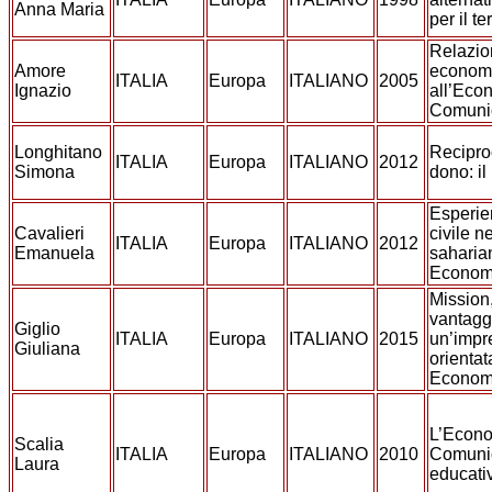
Anna Maria
per il t
Relazio
Amore
economi
ITALIA
Europa
ITALIANO
2005
Ignazio
all’Eco
Comuni
Longhitano
Recipro
ITALIA
Europa
ITALIANO
2012
Simona
dono: il
Esperie
Cavalieri
civile n
ITALIA
Europa
ITALIANO
2012
Emanuela
saharian
Econom
Mission
vantagg
Giglio
ITALIA
Europa
ITALIANO
2015
un’impr
Giuliana
orientat
Econom
L’Econo
Scalia
ITALIA
Europa
ITALIANO
2010
Comunio
Laura
educati