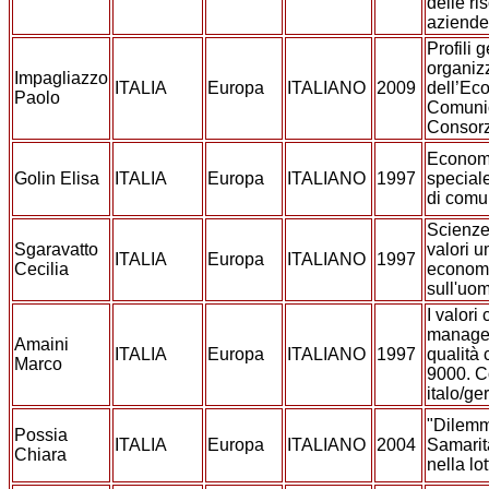
delle r
aziende
Profili 
organizz
Impagliazzo
ITALIA
Europa
ITALIANO
2009
dell’Ec
Paolo
Comunio
Consorz
Econom
Golin Elisa
ITALIA
Europa
ITALIANO
1997
speciale
di comu
Scienz
Sgaravatto
valori u
ITALIA
Europa
ITALIANO
1997
Cecilia
economi
sull'uo
I valori 
managem
Amaini
ITALIA
Europa
ITALIANO
1997
qualità 
Marco
9000. C
italo/g
"Dilemm
Possia
ITALIA
Europa
ITALIANO
2004
Samarit
Chiara
nella lo