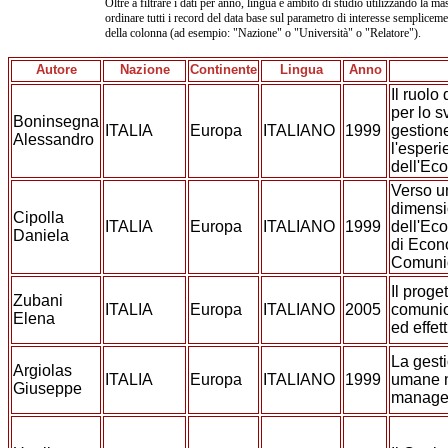
Oltre a filtrare i dati per anno, lingua e ambito di studio utilizzando la mas
ordinare tutti i record del data base sul parametro di interesse sempliceme
della colonna (ad esempio: "Nazione" o "Università" o "Relatore").
Autore
Nazione
Continente
Lingua
Anno
Il ruol
per lo s
Boninsegna
ITALIA
Europa
ITALIANO
1999
gestion
Alessandro
l'esper
dell'Ec
Verso u
dimens
Cipolla
ITALIA
Europa
ITALIANO
1999
dell'Eco
Daniela
di Econ
Comuni
Il proge
Zubani
ITALIA
Europa
ITALIANO
2005
comunio
Elena
ed effett
La gesti
Argiolas
ITALIA
Europa
ITALIANO
1999
umane n
Giuseppe
manager