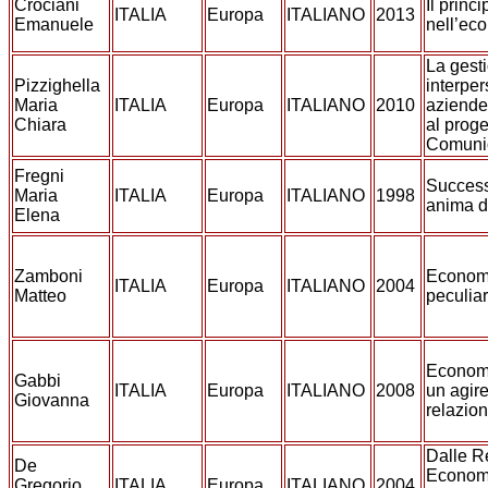
Crociani
Il princi
ITALIA
Europa
ITALIANO
2013
Emanuele
nell’ec
La gesti
Pizzighella
interper
Maria
ITALIA
Europa
ITALIANO
2010
aziende 
Chiara
al proge
Comuni
Fregni
Success
Maria
ITALIA
Europa
ITALIANO
1998
anima d
Elena
Zamboni
Econom
ITALIA
Europa
ITALIANO
2004
Matteo
peculiar
Economi
Gabbi
ITALIA
Europa
ITALIANO
2008
un agir
Giovanna
relazio
Dalle R
De
Econom
Gregorio
ITALIA
Europa
ITALIANO
2004