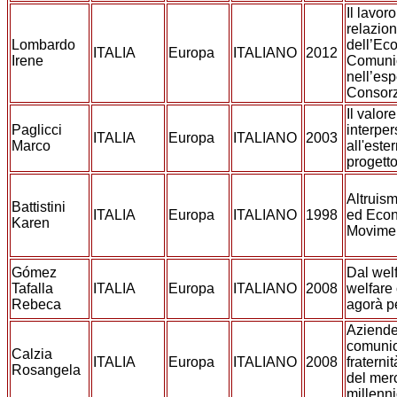
Il lavor
relazion
Lombardo
dell’Ec
ITALIA
Europa
ITALIANO
2012
Irene
Comuni
nell’es
Consorz
Il valor
Paglicci
interper
ITALIA
Europa
ITALIANO
2003
Marco
all'este
progetto
Altruism
Battistini
ITALIA
Europa
ITALIANO
1998
ed Econ
Karen
Movimen
Gómez
Dal welf
Tafalla
ITALIA
Europa
ITALIANO
2008
welfare 
Rebeca
agorà p
Aziende
comunio
Calzia
ITALIA
Europa
ITALIANO
2008
fraterni
Rosangela
del merc
millenn