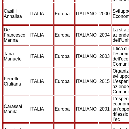
Casilli
Svilupp
ITALIA
Europa
ITALIANO
2000
Annalisa
Econom
De
La strat
Francesco
ITALIA
Europa
ITALIANO
2004
aziende
Marina
dell’Unit
Etica d'
Tana
l'esper
ITALIA
Europa
ITALIANO
2003
Manuele
dell'ec
Comuni
Organiz
sviluppo
Ferretti
ITALIA
Europa
ITALIANO
2015
L’esper
Giuliana
aziende
Comuni
L’esper
economi
Carassai
ITALIA
Europa
ITALIANO
2001
un’oppor
Manila
riflessi
l’ec