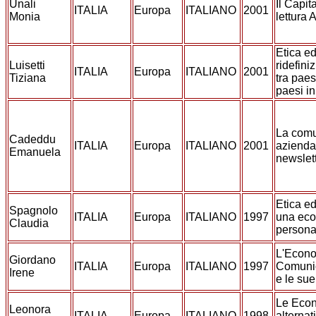
Unali
Il Capit
ITALIA
Europa
ITALIANO
2001
Monia
lettura 
Etica e
Luisetti
ridefini
ITALIA
Europa
ITALIANO
2001
Tiziana
tra paes
paesi in
La comu
Cadeddu
ITALIA
Europa
ITALIANO
2001
azienda:
Emanuela
newslet
Etica e
Spagnolo
ITALIA
Europa
ITALIANO
1997
una eco
Claudia
person
L'Econo
Giordano
ITALIA
Europa
ITALIANO
1997
Comunio
Irene
e le sue
Le Eco
Leonora
ITALIA
Europa
ITALIANO
1998
alternat