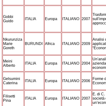
Trasfor
Gobbi
ITALIA
Europa
ITALIANO
2007
sull'im
Guido
approcci
Nkurunziza
Analisi 
Marie
BURUNDI
Africa
ITALIANO
2009
applicat
Goreth
“Econom
Un'anal
Meini
ITALIA
Europa
ITALIANO
2004
azienda
Alberto
economi
Gelsumini
Forme d
ITALIA
Europa
ITALIANO
2006
Caterina
Econom
E. di C.
Filisetti
ITALIA
Europa
ITALIANO
2007
società 
Pina
un’econ