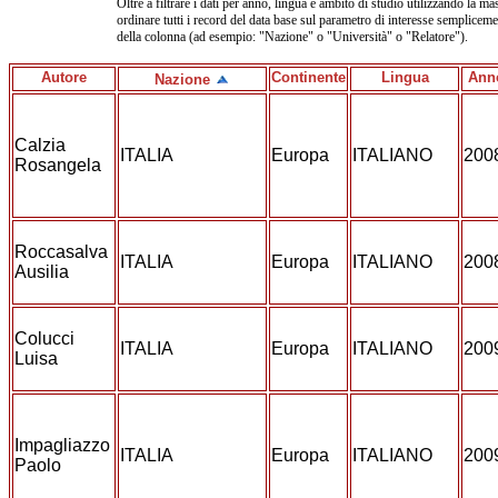
Oltre a filtrare i dati per anno, lingua e ambito di studio utilizzando la mas
ordinare tutti i record del data base sul parametro di interesse sempliceme
della colonna (ad esempio: "Nazione" o "Università" o "Relatore").
Autore
Continente
Lingua
Ann
Nazione
Calzia
ITALIA
Europa
ITALIANO
200
Rosangela
Roccasalva
ITALIA
Europa
ITALIANO
200
Ausilia
Colucci
ITALIA
Europa
ITALIANO
200
Luisa
Impagliazzo
ITALIA
Europa
ITALIANO
200
Paolo