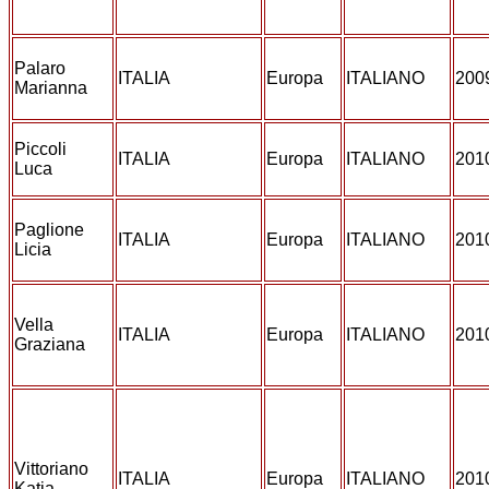
Palaro
ITALIA
Europa
ITALIANO
200
Marianna
Piccoli
ITALIA
Europa
ITALIANO
201
Luca
Paglione
ITALIA
Europa
ITALIANO
201
Licia
Vella
ITALIA
Europa
ITALIANO
201
Graziana
Vittoriano
ITALIA
Europa
ITALIANO
201
Katia