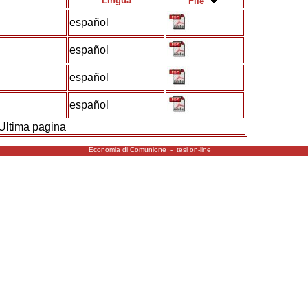
Lingua
File
español
español
español
español
Ultima pagina
Economia di Comunione - tesi on-line