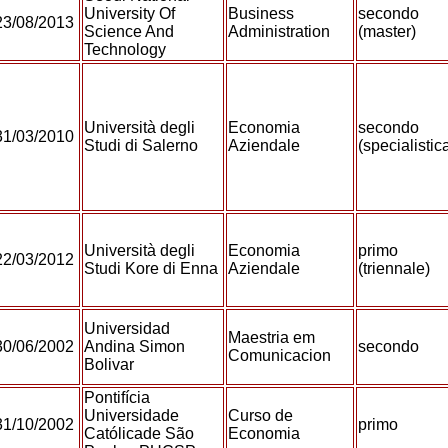
University Of
Business
secondo
23/08/2013
Science And
Administration
(master)
Technology
Università degli
Economia
secondo
31/03/2010
Studi di Salerno
Aziendale
(specialistic
Università degli
Economia
primo
22/03/2012
Studi Kore di Enna
Aziendale
(triennale)
Universidad
Maestria em
30/06/2002
Andina Simon
secondo
Comunicacion
Bolivar
Pontifícia
Universidade
Curso de
31/10/2002
primo
Católicade São
Economia