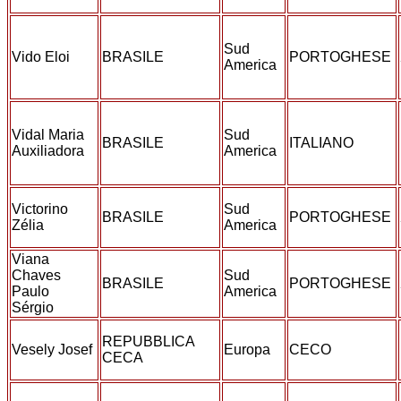
Sud
Vido Eloi
BRASILE
PORTOGHESE
America
Vidal Maria
Sud
BRASILE
ITALIANO
Auxiliadora
America
Victorino
Sud
BRASILE
PORTOGHESE
Zélia
America
Viana
Chaves
Sud
BRASILE
PORTOGHESE
Paulo
America
Sérgio
REPUBBLICA
Vesely Josef
Europa
CECO
CECA