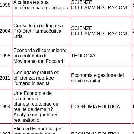
A cultura e a sua
SCIENZE
1996
influência na organização
DELL'AMMINISTRAZIONE
Consultoria na Impresa
SCIENZE
2004
Pró-Diet Farmacêutica
DELL'AMMINISTRAZIONE
Ltda
Economia di comunione:
1998
un contributo del
TEOLOGIA
Movimento dei Focolari
Coniugare gratuitá ed
Economia e gestione dei
2011
efficienza: riportare
servizi sanitari
l’umano in sanitá
Une Economie de
communion
planetaire:utopiae ou
1994
ECONOMIA POLITICA
realitè de demain?
Analyse de quelques
realisation c
Etica ed Economia: per