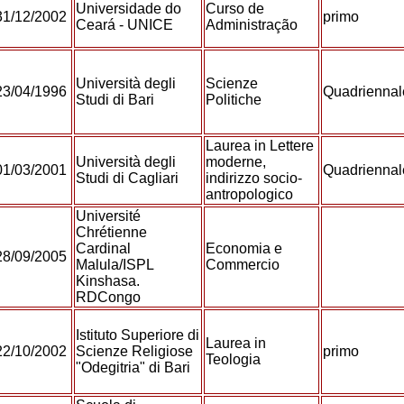
Universidade do
Curso de
31/12/2002
primo
Ceará - UNICE
Administração
Università degli
Scienze
23/04/1996
Quadrienna
Studi di Bari
Politiche
Laurea in Lettere
Università degli
moderne,
01/03/2001
Quadrienna
Studi di Cagliari
indirizzo socio-
antropologico
Université
Chrétienne
Cardinal
Economia e
28/09/2005
Malula/ISPL
Commercio
Kinshasa.
RDCongo
Istituto Superiore di
Laurea in
22/10/2002
Scienze Religiose
primo
Teologia
"Odegitria" di Bari