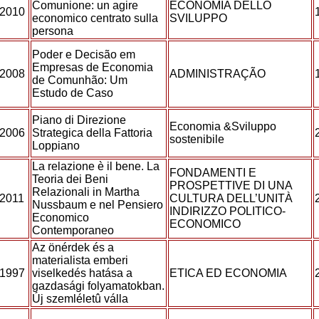
Comunione: un agire
ECONOMIA DELLO
2010
economico centrato sulla
SVILUPPO
persona
Poder e Decisão em
Empresas de Economia
2008
ADMINISTRAÇÃO
de Comunhão: Um
Estudo de Caso
Piano di Direzione
Economia &Sviluppo
2006
Strategica della Fattoria
sostenibile
Loppiano
La relazione è il bene. La
FONDAMENTI E
Teoria dei Beni
PROSPETTIVE DI UNA
Relazionali in Martha
2011
CULTURA DELL’UNITÀ
Nussbaum e nel Pensiero
INDIRIZZO POLITICO-
Economico
ECONOMICO
Contemporaneo
Az önérdek és a
materialista emberi
1997
viselkedés hatása a
ETICA ED ECONOMIA
gazdasági folyamatokban.
Új szemléletû válla