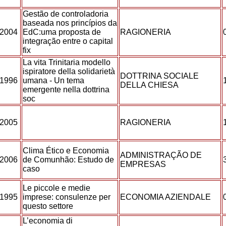
Gestão de controladoria
baseada nos princípios da
2004
EdC:uma proposta de
RAGIONERIA
integração entre o capital
fix
La vita Trinitaria modello
ispiratore della solidarietà
DOTTRINA SOCIALE
1996
umana - Un tema
DELLA CHIESA
emergente nella dottrina
soc
2005
RAGIONERIA
Clima Ético e Economia
ADMINISTRAÇÃO DE
2006
de Comunhão: Estudo de
EMPRESAS
caso
Le piccole e medie
1995
imprese: consulenze per
ECONOMIA AZIENDALE
questo settore
L’economia di