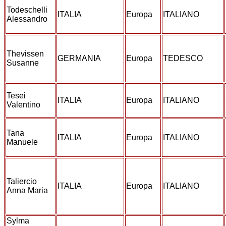
Todeschelli
ITALIA
Europa
ITALIANO
Alessandro
Thevissen
GERMANIA
Europa
TEDESCO
Susanne
Tesei
ITALIA
Europa
ITALIANO
Valentino
Tana
ITALIA
Europa
ITALIANO
Manuele
Taliercio
ITALIA
Europa
ITALIANO
Anna Maria
Sylma