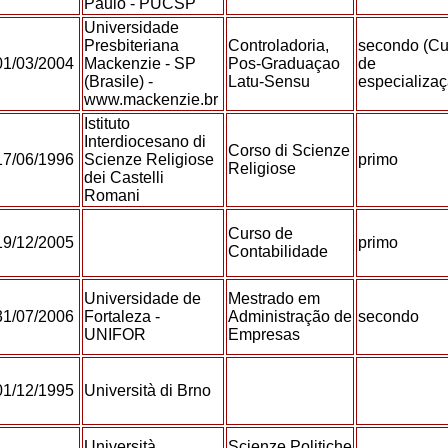
Paulo - PUCSP
Universidade
Presbiteriana
Controladoria,
secondo (Cu
01/03/2004
Mackenzie - SP
Pos-Graduaçao
de
(Brasile) -
Latu-Sensu
especializa
www.mackenzie.br
Istituto
Interdiocesano di
Corso di Scienze
17/06/1996
Scienze Religiose
primo
Religiose
dei Castelli
Romani
Curso de
19/12/2005
primo
Contabilidade
Universidade de
Mestrado em
31/07/2006
Fortaleza -
Administração de
secondo
UNIFOR
Empresas
01/12/1995
Università di Brno
Università
Scienze Politiche