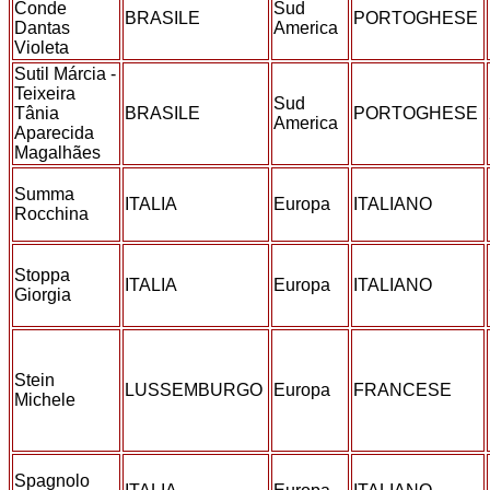
Conde
Sud
BRASILE
PORTOGHESE
Dantas
America
Violeta
Sutil Márcia -
Teixeira
Sud
Tânia
BRASILE
PORTOGHESE
America
Aparecida
Magalhães
Summa
ITALIA
Europa
ITALIANO
Rocchina
Stoppa
ITALIA
Europa
ITALIANO
Giorgia
Stein
LUSSEMBURGO
Europa
FRANCESE
Michele
Spagnolo