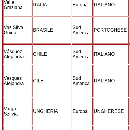
Vella
ITALIA
Europa
ITALIANO
Graziana
Vaz Silva
Sud
BRASILE
PORTOGHESE
Guido
America
Vásquez
Sud
CHILE
ITALIANO
Alejandra
America
Vasquez
Sud
CILE
ITALIANO
Alejandra
America
Varga
UNGHERIA
Europa
UNGHERESE
Szilvia