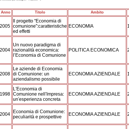
Anno
Titolo
Ambito
Il progetto “Economia di
2005
comunione”:caratteristiche
ECONOMIA
ed effetti
Un nuovo paradigma di
2004
razionalità economica:
POLITICA ECONOMICA
l’Economia di Comunione
Le aziende di Economia
2008
di Comunione: un
ECONOMIA AZIENDALE
aziendalismo possibile
L'Economia di
1998
Comunione nell'Impresa:
ECONOMIA AZIENDALE
un'esperienza concreta
Economia di Comunione:
2004
ECONOMIA AZIENDALE
peculiarità e prospettive