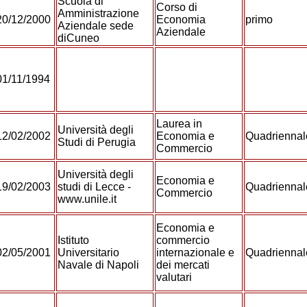
Scuola di
Corso di
Amministrazione
20/12/2000
Economia
primo
Aziendale sede
Aziendale
diCuneo
01/11/1994
Laurea in
Università degli
12/02/2002
Economia e
Quadrienna
Studi di Perugia
Commercio
Università degli
Economia e
19/02/2003
studi di Lecce -
Quadrienna
Commercio
www.unile.it
Economia e
Istituto
commercio
02/05/2001
Universitario
internazionale e
Quadrienna
Navale di Napoli
dei mercati
valutari