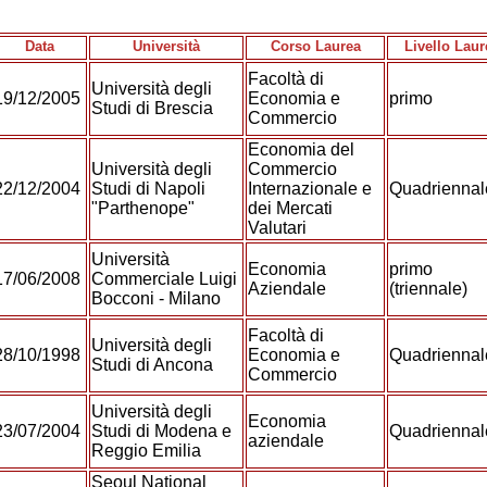
Data
Università
Corso Laurea
Livello Laur
Facoltà di
Università degli
19/12/2005
Economia e
primo
Studi di Brescia
Commercio
Economia del
Università degli
Commercio
22/12/2004
Studi di Napoli
Internazionale e
Quadrienna
"Parthenope"
dei Mercati
Valutari
Università
Economia
primo
17/06/2008
Commerciale Luigi
Aziendale
(triennale)
Bocconi - Milano
Facoltà di
Università degli
28/10/1998
Economia e
Quadrienna
Studi di Ancona
Commercio
Università degli
Economia
23/07/2004
Studi di Modena e
Quadrienna
aziendale
Reggio Emilia
Seoul National