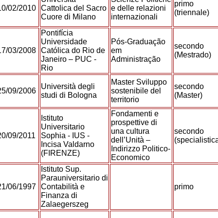
primo
10/02/2010
Cattolica del Sacro
e delle relazioni
(triennale)
Cuore di Milano
internazionali
Pontifícia
Universidade
Pós-Graduação
secondo
17/03/2008
Católica do Rio de
em
(Mestrado)
Janeiro – PUC -
Administração
Rio
Master Sviluppo
Università degli
secondo
25/09/2006
sostenibile del
studi di Bologna
(Master)
territorio
Fondamenti e
Istituto
prospettive di
Universitario
una cultura
secondo
20/09/2011
Sophia - IUS -
dell’Unità –
(specialistic
Incisa Valdarno
Indirizzo Politico-
(FIRENZE)
Economico
Istituto Sup.
Parauniversitario di
21/06/1997
Contabilità e
primo
Finanza di
Zalaegerszeg