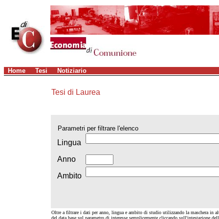
Home
Tesi
Notiziario
Tesi di Laurea
Parametri per filtrare l'elenco
Lingua
Anno
Ambito
Oltre a filtrare i dati per anno, lingua e ambito di studio utilizzando la maschera in alt
del data base sul parametro di interesse semplicemente cliccando sull'intestazione de