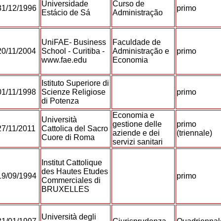
Universidade
Curso de
31/12/1996
primo
Estácio de Sá
Administração
UniFAE- Business
Faculdade de
20/11/2004
School - Curitiba -
Administração e
primo
www.fae.edu
Economia
Istituto Superiore di
01/11/1998
Scienze Religiose
primo
di Potenza
Economia e
Università
gestione delle
primo
27/11/2011
Cattolica del Sacro
aziende e dei
(triennale)
Cuore di Roma
servizi sanitari
Institut Cattolique
des Hautes Etudes
19/09/1994
primo
Commerciales di
BRUXELLES
Università degli