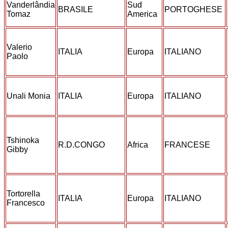
Vanderlândia
Sud
BRASILE
PORTOGHESE
Tomaz
America
Valerio
ITALIA
Europa
ITALIANO
Paolo
Unali Monia
ITALIA
Europa
ITALIANO
Tshinoka
R.D.CONGO
Africa
FRANCESE
Gibby
Tortorella
ITALIA
Europa
ITALIANO
Francesco