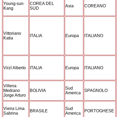
Young-sun
COREA DEL
Asia
COREANO
Kang
SUD
Vittoriano
ITALIA
Europa
ITALIANO
Katia
Virzì Alberto
ITALIA
Europa
ITALIANO
Villena
Sud
Medrano
BOLIVIA
SPAGNOLO
America
Jorge Arturo
Vieira Lima
Sud
BRASILE
PORTOGHESE
Sabrina
America