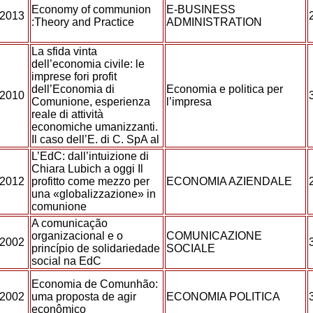
Economy of communion
E-BUSINESS
2013
:Theory and Practice
ADMINISTRATION
La sfida vinta
dell’economia civile: le
imprese fori profit
dell’Economia di
Economia e politica per
2010
Comunione, esperienza
l’impresa
reale di attività
economiche umanizzanti.
Il caso dell’E. di C. SpA al
L’EdC: dall’intuizione di
Chiara Lubich a oggi Il
2012
profitto come mezzo per
ECONOMIA AZIENDALE
una «globalizzazione» in
comunione
A comunicação
organizacional e o
COMUNICAZIONE
2002
princípio de solidariedade
SOCIALE
social na EdC
Economia de Comunhão:
2002
uma proposta de agir
ECONOMIA POLITICA
econômico