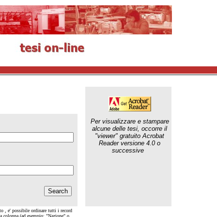
Per visualizzare e stampare
alcune delle tesi, occorre il
"viewer" gratuito Acrobat
Reader versione 4.0 o
successive
o , e' possibile ordinare tutti i record
lla colonna (ad esempio: "Nazione" o