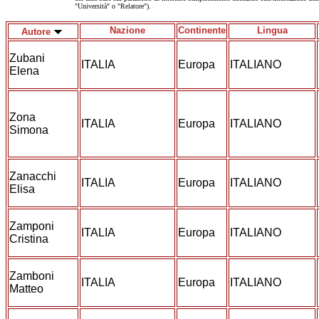
"Università" o "Relatore").
Nazione
Continente
Lingua
Autore
Zubani
ITALIA
Europa
ITALIANO
Elena
Zona
ITALIA
Europa
ITALIANO
Simona
Zanacchi
ITALIA
Europa
ITALIANO
Elisa
Zamponi
ITALIA
Europa
ITALIANO
Cristina
Zamboni
ITALIA
Europa
ITALIANO
Matteo